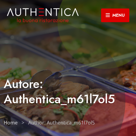
MENU
Autore:
Authentica_m61l7ol5
Home
>
Author: Authentica_m61l7ol5