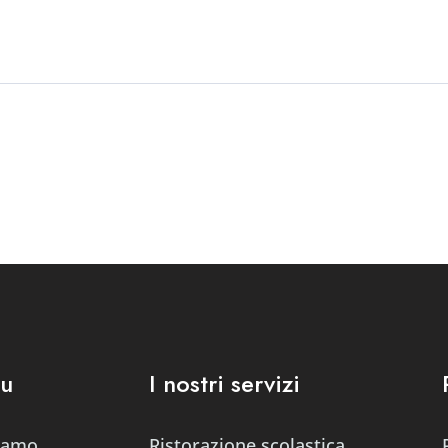
u
I nostri servizi
siamo
Ristorazione scolastica