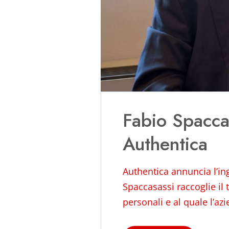
Fabio Spaccas
Authentica
Authentica annuncia l’in
Spaccasassi raccoglie il 
personali e al quale l’az