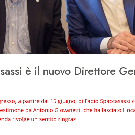
assi è il nuovo Direttore Ge
gresso, a partire dal 15 giugno, di Fabio Spaccasassi
testimone da Antonio Giovanetti, che ha lasciato l’inc
ienda rivolge un sentito ringraz