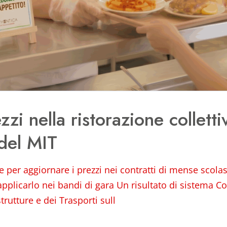
zi nella ristorazione colletti
del MIT
 per aggiornare i prezzi nei contratti di mense scola
 applicarlo nei bandi di gara Un risultato di sistema 
trutture e dei Trasporti sull