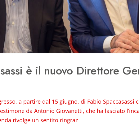
assi è il nuovo Direttore Ge
gresso, a partire dal 15 giugno, di Fabio Spaccasassi
testimone da Antonio Giovanetti, che ha lasciato l’inc
ienda rivolge un sentito ringraz